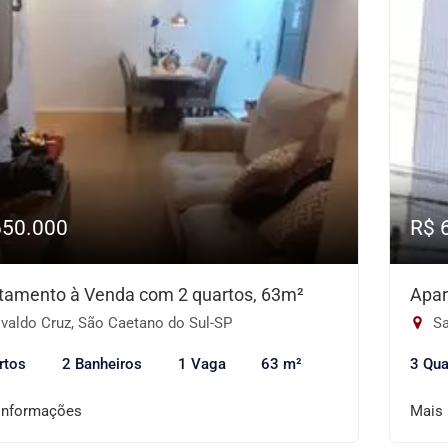
650.000
R$ 
tamento à Venda com 2 quartos, 63m²
Apar
valdo Cruz, São Caetano do Sul-SP
Sa
rtos
2 Banheiros
1 Vaga
63 m²
3 Qua
informações
Mais