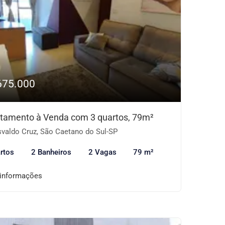
675.000
tamento à Venda com 3 quartos, 79m²
valdo Cruz, São Caetano do Sul-SP
rtos
2 Banheiros
2 Vagas
79 m²
 informações