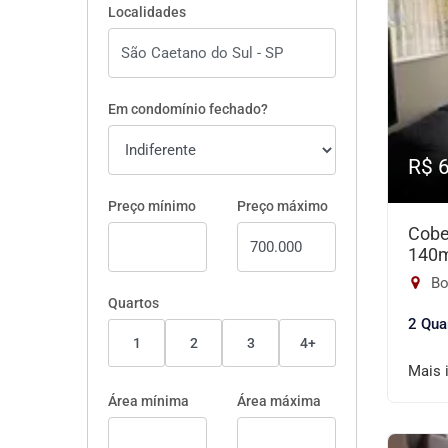
Localidades
Em condomínio fechado?
R$ 
Preço mínimo
Preço máximo
Cobe
140
Bo
Quartos
2 Qua
1
2
3
4+
Mais 
Área mínima
Área máxima