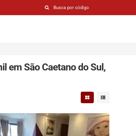
il em São Caetano do Sul,
Mostrar resultados em 
Mostrar resultad