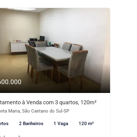
600.000
tamento à Venda com 3 quartos, 120m²
nta Maria, São Caetano do Sul-SP
rtos
2 Banheiros
1 Vaga
120 m²