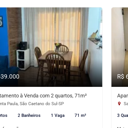
639.000
R$ 
tamento à Venda com 2 quartos, 71m²
Apar
nta Paula, São Caetano do Sul-SP
Sa
rtos
2 Banheiros
1 Vaga
71 m²
3 Qua