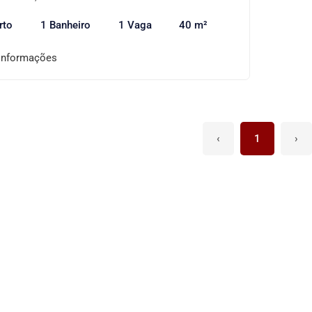
rto
1 Banheiro
1 Vaga
40 m²
informações
‹
1
›