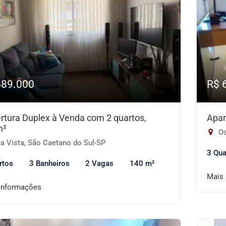
689.000
R$ 
rtura Duplex à Venda com 2 quartos,
Apar
m²
Os
a Vista, São Caetano do Sul-SP
3 Qua
rtos
3 Banheiros
2 Vagas
140 m²
Mais
informações