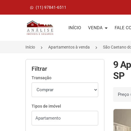
(11) 97841-6511
Página inicial
INÍCIO
VENDA
FALE C
Início
Apartamentos à venda
São Caetano do
9 Ap
Filtrar
SP
Transação
Ordenar 
Tipos de imóvel