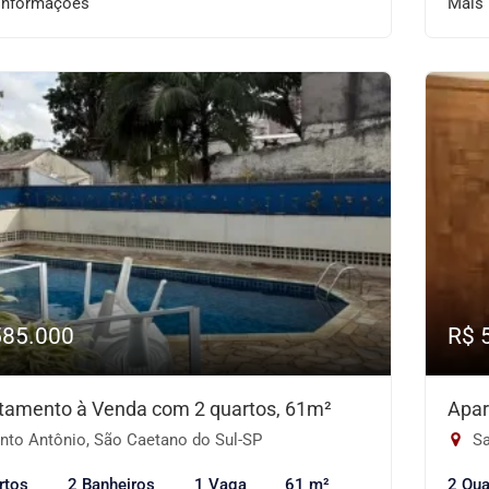
informações
Mais
585.000
R$ 
tamento à Venda com 2 quartos, 61m²
Apar
nto Antônio, São Caetano do Sul-SP
Sa
rtos
2 Banheiros
1 Vaga
61 m²
2 Qua