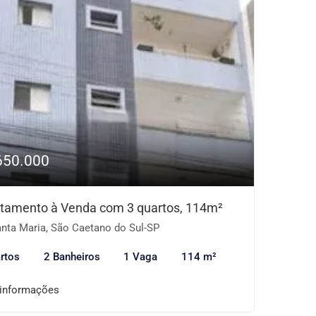
650.000
tamento à Venda com 3 quartos, 114m²
nta Maria, São Caetano do Sul-SP
rtos
2 Banheiros
1 Vaga
114 m²
 informações