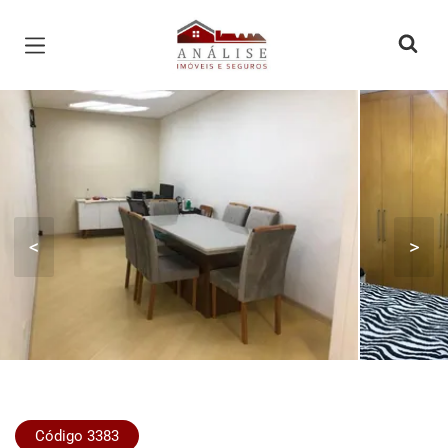
Página inicial
<
>
Código 3383