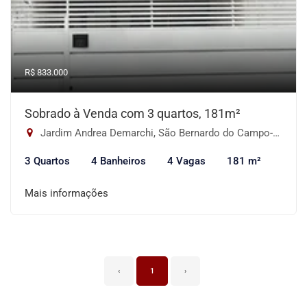
R$ 833.000
Sobrado à Venda com 3 quartos, 181m²
Jardim Andrea Demarchi, São Bernardo do Campo-SP
3 Quartos
4 Banheiros
4 Vagas
181 m²
Mais informações
‹
1
›