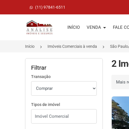
(11) 97841-6511
Página inicial
INÍCIO
VENDA
FALE C
Início
Imóveis Comerciais à venda
São Paulo
2 Im
Filtrar
Transação
Ordenar 
Tipos de imóvel