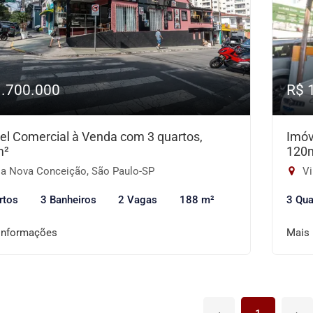
1.700.000
R$ 
el Comercial à Venda com 3 quartos,
Imóv
m²
120
la Nova Conceição, São Paulo-SP
Vi
rtos
3 Banheiros
2 Vagas
188 m²
3 Qua
informações
Mais