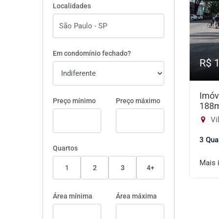
Localidades
Em condomínio fechado?
R$ 
Imóv
Preço mínimo
Preço máximo
188
Vi
3 Qua
Quartos
Mais 
1
2
3
4+
Área mínima
Área máxima