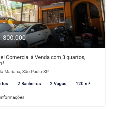
1.800.000
el Comercial à Venda com 3 quartos,
m²
la Mariana, São Paulo-SP
rtos
2 Banheiros
2 Vagas
120 m²
 informações