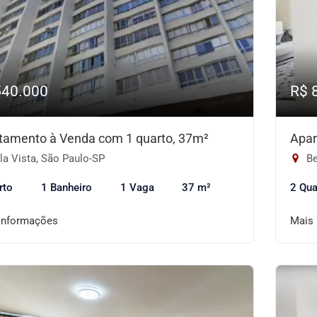
540.000
R$ 
tamento à Venda com 1 quarto, 37m²
Apar
la Vista, São Paulo-SP
Be
rto
1 Banheiro
1 Vaga
37 m²
2 Qua
informações
Mais