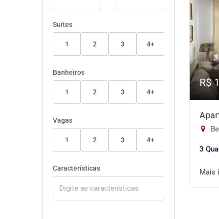
Suítes
1
2
3
4+
Banheiros
R$ 
1
2
3
4+
Apar
Vagas
Be
1
2
3
4+
3 Qua
Características
Mais 