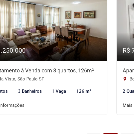
1.250.000
R$ 
tamento à Venda com 3 quartos, 126m²
Apar
la Vista, São Paulo-SP
Be
rtos
3 Banheiros
1 Vaga
126 m²
2 Qua
informações
Mais