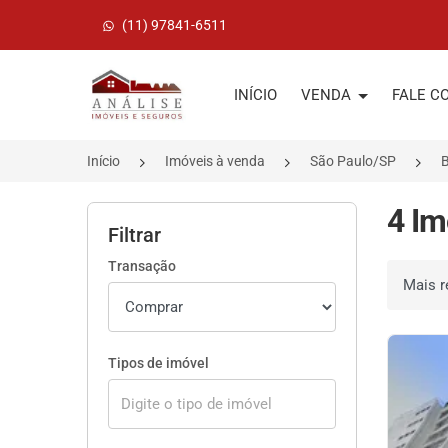
(11) 97841-6511
Página inicial
INÍCIO
VENDA
FALE C
Início
Imóveis à venda
São Paulo/SP
B
4 Im
Filtrar
Transação
Ordenar 
Tipos de imóvel