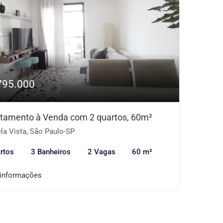
795.000
tamento à Venda com 2 quartos, 60m²
la Vista, São Paulo-SP
rtos
3 Banheiros
2 Vagas
60 m²
 informações