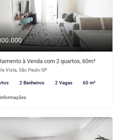
800.000
tamento à Venda com 2 quartos, 60m²
la Vista, São Paulo-SP
rtos
2 Banheiros
2 Vagas
60 m²
 informações