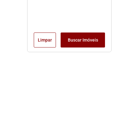
Limpar
Buscar Imóveis
Edite seu links
Início
Locação