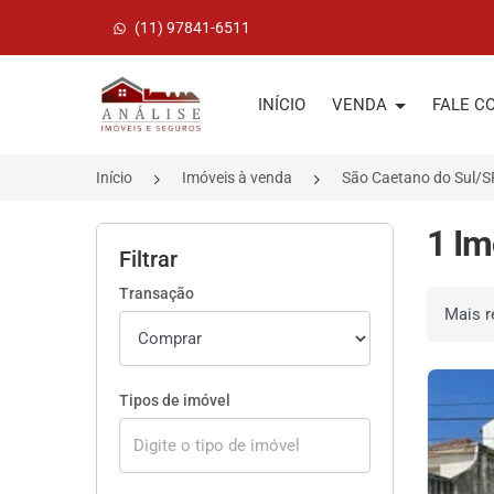
(11) 97841-6511
Página inicial
INÍCIO
VENDA
FALE C
Início
Imóveis à venda
São Caetano do Sul/S
1 Im
Filtrar
Transação
Ordenar 
Tipos de imóvel