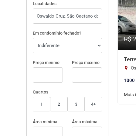
Localidades
Em condomínio fechado?
R$ 
Terr
Preço mínimo
Preço máximo
Os
1000
Quartos
Mais 
1
2
3
4+
Área mínima
Área máxima