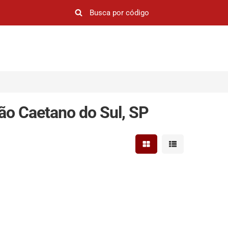
ão Caetano do Sul, SP
Mostrar resultados em 
Mostrar resultad