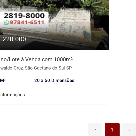
2.220.000
eno/Lote à Venda com 1000m²
waldo Cruz, São Caetano do Sul-SP
 M²
20 x 50 Dimensões
informações
‹
1
›