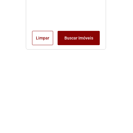
Limpar
Buscar Imóveis
Edite seu links
Início
Locação