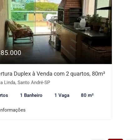
385.000
rtura Duplex à Venda com 2 quartos, 80m²
a Linda, Santo André-SP
rtos
1 Banheiro
1 Vaga
80 m²
informações