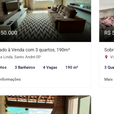
950.000
R$ 
ado à Venda com 3 quartos, 190m²
Sobr
a Linda, Santo André-SP
Vi
rtos
3 Banheiros
4 Vagas
190 m²
3 Qua
informações
Mais