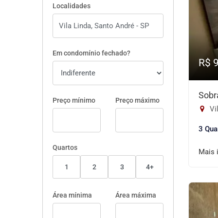
Localidades
Em condomínio fechado?
R$ 
Sobr
Preço mínimo
Preço máximo
Vil
3 Qua
Quartos
Mais 
1
2
3
4+
Área mínima
Área máxima