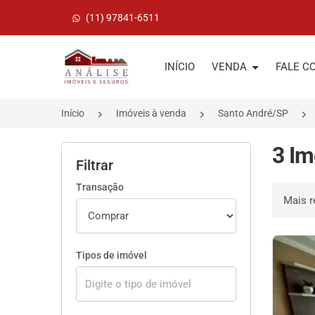
(11) 97841-6511
Página inicial
INÍCIO
VENDA
FALE C
Início
Imóveis à venda
Santo André/SP
3 Im
Filtrar
Transação
Ordenar 
Tipos de imóvel