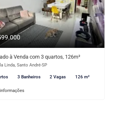
599.000
ado à Venda com 3 quartos, 126m²
la Linda, Santo André-SP
rtos
3 Banheiros
2 Vagas
126 m²
 informações