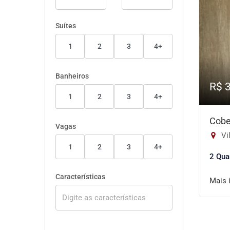
Suítes
1
2
3
4+
Banheiros
R$ 
1
2
3
4+
Cobe
Vagas
Vil
1
2
3
4+
2 Qua
Características
Mais 