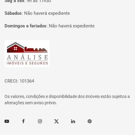
Seg à sex
:
9h às 17h30
Sábados
:
Não haverá expediente
Domingos e feriados
:
Não haverá expediente
Página inicial
CRECI: 101364
Os valores, condições e disponibilidade dos imóveis estão sujeitos a
alterações sem aviso prévio.
Youtube
Facebook
Instagram
Twitter
Linkedin
Pinterest