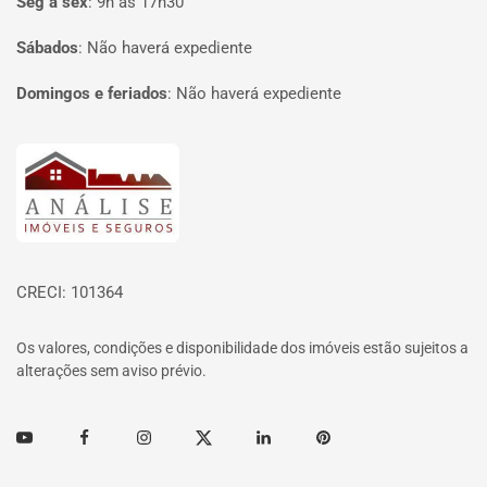
Seg à sex
:
9h às 17h30
Sábados
:
Não haverá expediente
Domingos e feriados
:
Não haverá expediente
Página inicial
CRECI: 101364
Os valores, condições e disponibilidade dos imóveis estão sujeitos a
alterações sem aviso prévio.
Youtube
Facebook
Instagram
Twitter
Linkedin
Pinterest