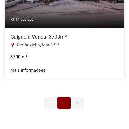
R$ 14.900.000
Galpão à Venda, 3700m²
Sertãozinho, Mauá-SP
3700 m²
Mais informações
‹
1
›