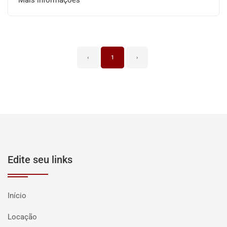
Mais informações
‹
1
›
Edite seu links
Início
Locação