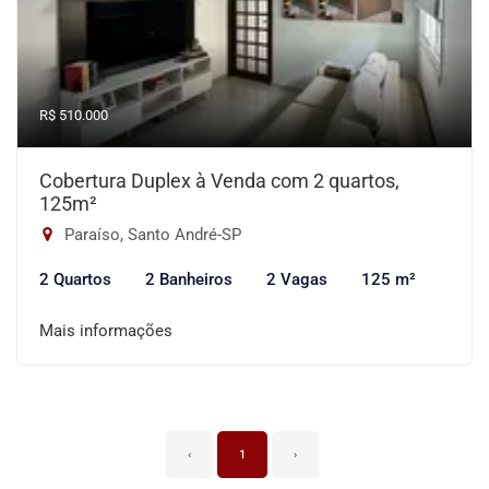
R$ 510.000
Cobertura Duplex à Venda com 2 quartos,
125m²
Paraíso, Santo André-SP
2 Quartos
2 Banheiros
2 Vagas
125 m²
Mais informações
‹
1
›