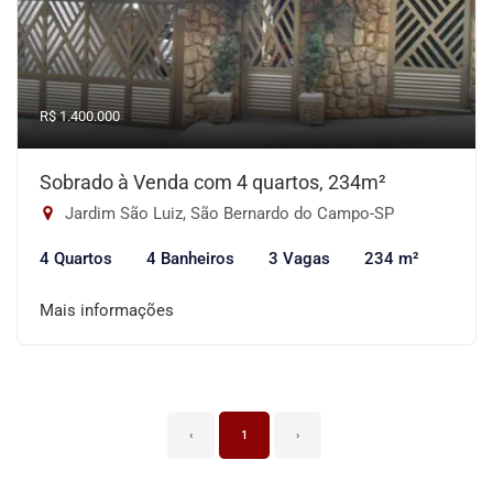
R$ 1.400.000
Sobrado à Venda com 4 quartos, 234m²
Jardim São Luiz, São Bernardo do Campo-SP
4 Quartos
4 Banheiros
3 Vagas
234 m²
Mais informações
‹
1
›