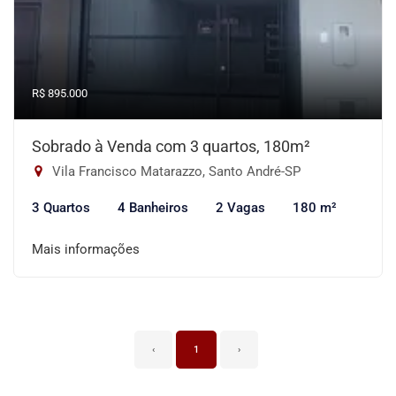
R$ 895.000
Sobrado à Venda com 3 quartos, 180m²
Vila Francisco Matarazzo, Santo André-SP
3 Quartos
4 Banheiros
2 Vagas
180 m²
Mais informações
‹
1
›