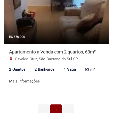
R$ 650.000
Apartamento à Venda com 2 quartos, 63m²
Osvaldo Cruz, São Caetano do Sul-SP
2 Quartos
2 Banheiros
1 Vaga
63 m²
Mais informações
‹
1
›