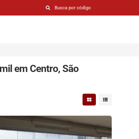
mil em Centro, São
Mostrar resultados em 
Mostrar resultad