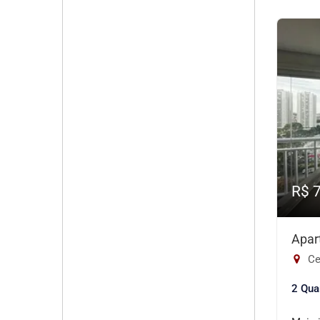
R$ 
Apar
Ce
2 Qua