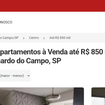
ONOSCO
do Campo/SP
Centro
Até R$ 850 mil
partamentos à Venda até R$ 850 
nardo do Campo, SP
por