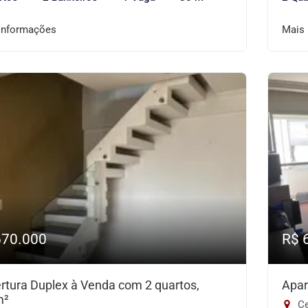
informações
Mais
670.000
R$ 
rtura Duplex à Venda com 2 quartos,
Apar
m²
Ce