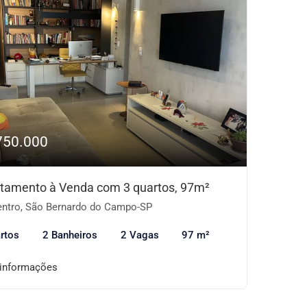
750.000
tamento à Venda com 3 quartos, 97m²
ntro, São Bernardo do Campo-SP
rtos
2 Banheiros
2 Vagas
97 m²
 informações