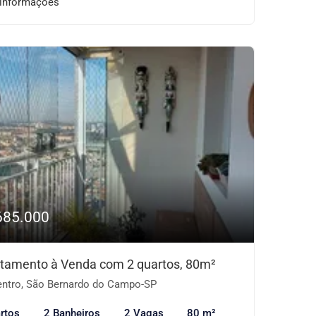
 informações
685.000
tamento à Venda com 2 quartos, 80m²
ntro, São Bernardo do Campo-SP
rtos
2 Banheiros
2 Vagas
80 m²