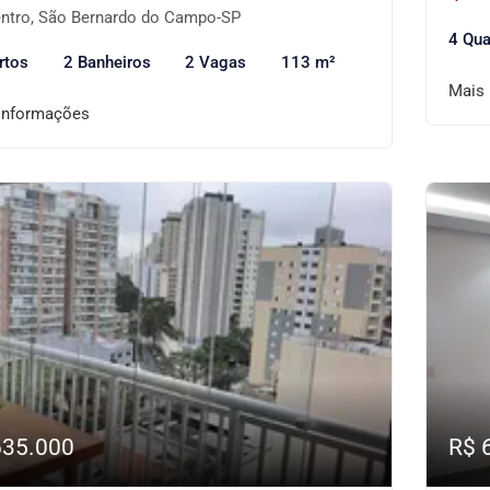
ntro, São Bernardo do Campo-SP
4 Qua
rtos
2 Banheiros
2 Vagas
113 m²
Mais
informações
635.000
R$ 