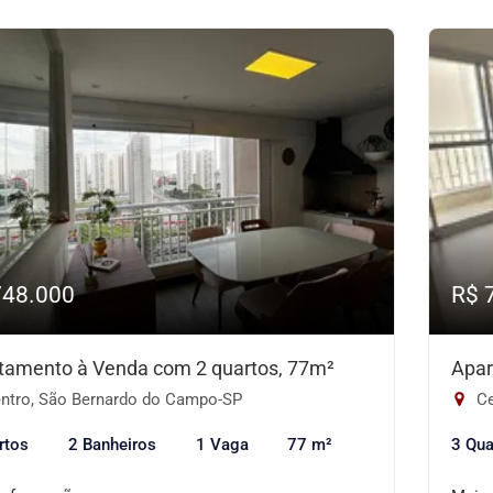
748.000
R$ 
tamento à Venda com 2 quartos, 77m²
Apar
ntro, São Bernardo do Campo-SP
Ce
rtos
2 Banheiros
1 Vaga
77 m²
3 Qua