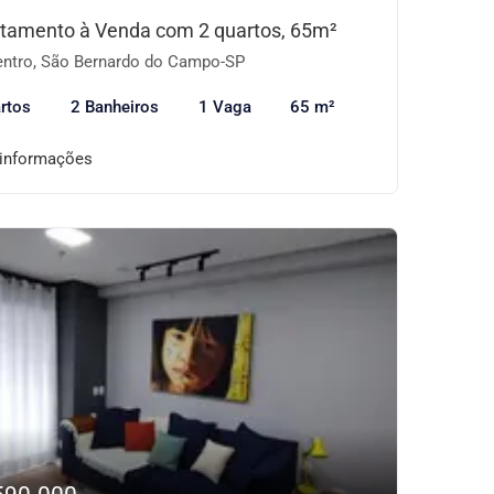
tamento à Venda com 2 quartos, 65m²
ntro, São Bernardo do Campo-SP
rtos
2 Banheiros
1 Vaga
65 m²
 informações