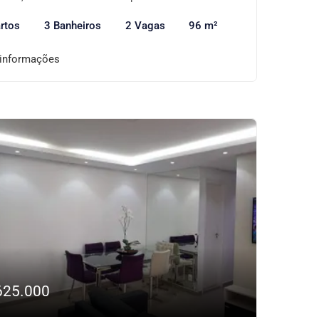
rtos
3 Banheiros
2 Vagas
96 m²
 informações
625.000