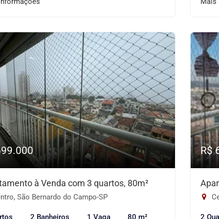
informações
Mais
699.000
R$ 
tamento à Venda com 3 quartos, 80m²
Apar
ntro, São Bernardo do Campo-SP
Ce
rtos
2 Banheiros
1 Vaga
80 m²
2 Qua