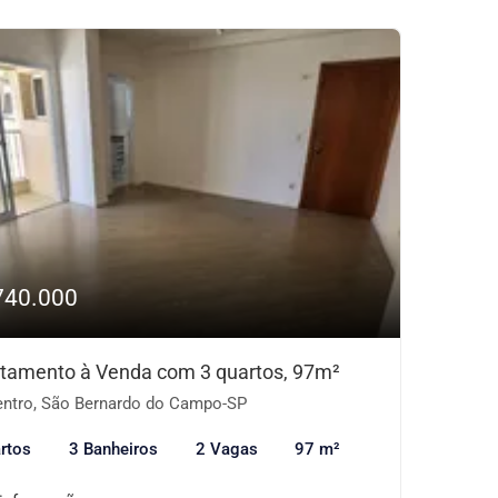
740.000
tamento à Venda com 3 quartos, 97m²
ntro, São Bernardo do Campo-SP
rtos
3 Banheiros
2 Vagas
97 m²