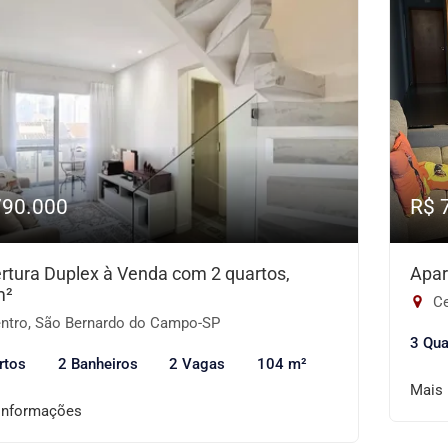
790.000
R$ 
rtura Duplex à Venda com 2 quartos,
Apar
m²
Ce
ntro, São Bernardo do Campo-SP
3 Qua
rtos
2 Banheiros
2 Vagas
104 m²
Mais
informações