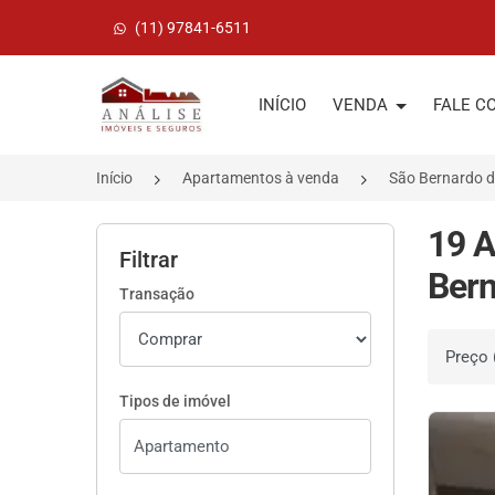
(11) 97841-6511
Página inicial
INÍCIO
VENDA
FALE C
Início
Apartamentos à venda
São Bernardo 
19 A
Filtrar
Ber
Transação
Ordenar 
Tipos de imóvel