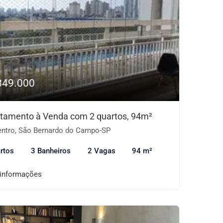
849.000
tamento à Venda com 2 quartos, 94m²
ntro, São Bernardo do Campo-SP
rtos
3 Banheiros
2 Vagas
94 m²
 informações