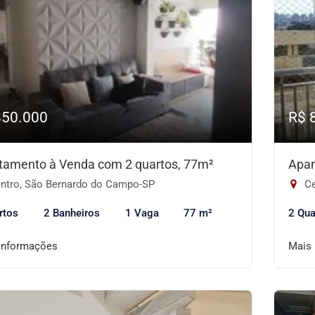
850.000
R$ 
tamento à Venda com 2 quartos, 77m²
Apar
ntro, São Bernardo do Campo-SP
Ce
rtos
2 Banheiros
1 Vaga
77 m²
2 Qua
informações
Mais