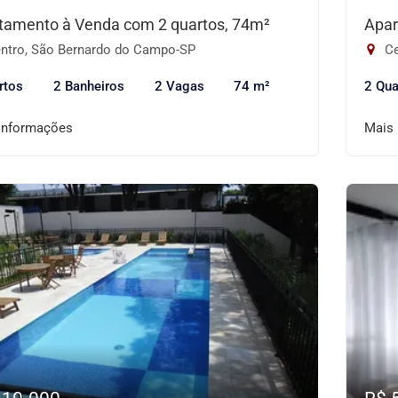
tamento à Venda com 2 quartos, 74m²
Apar
ntro, São Bernardo do Campo-SP
Ce
rtos
2 Banheiros
2 Vagas
74 m²
2 Qua
informações
Mais