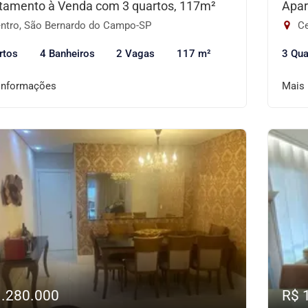
tamento à Venda com 3 quartos, 117m²
Apar
ntro, São Bernardo do Campo-SP
Ce
rtos
4 Banheiros
2 Vagas
117 m²
3 Qua
informações
Mais
1.280.000
R$ 