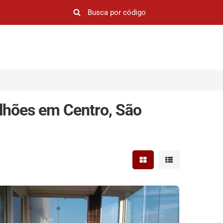
lhões em Centro, São
Mostrar resultados em 
Mostrar resultad