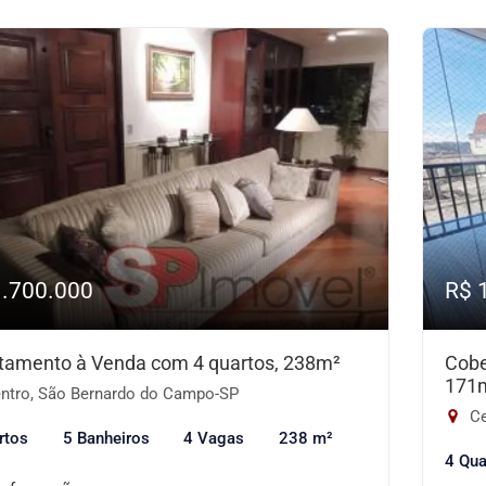
1.700.000
R$ 
tamento à Venda com 4 quartos, 238m²
Cobe
171
ntro, São Bernardo do Campo-SP
Ce
rtos
5 Banheiros
4 Vagas
238 m²
4 Qua