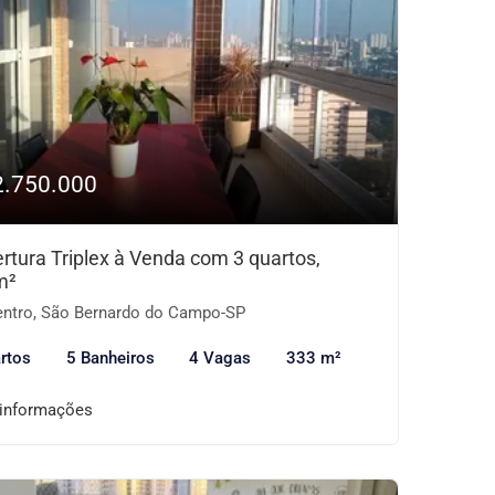
2.750.000
rtura Triplex à Venda com 3 quartos,
m²
ntro, São Bernardo do Campo-SP
rtos
5 Banheiros
4 Vagas
333 m²
 informações