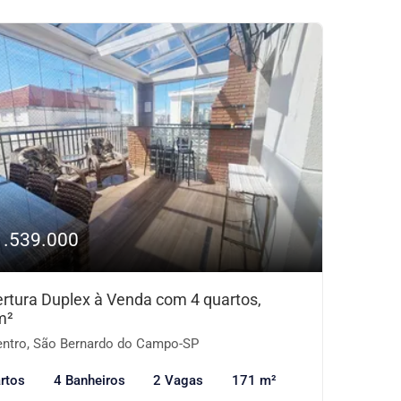
1.539.000
rtura Duplex à Venda com 4 quartos,
m²
ntro, São Bernardo do Campo-SP
rtos
4 Banheiros
2 Vagas
171 m²