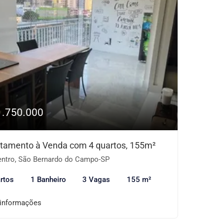
1.750.000
tamento à Venda com 4 quartos, 155m²
ntro, São Bernardo do Campo-SP
rtos
1 Banheiro
3 Vagas
155 m²
 informações