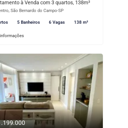
tamento à Venda com 3 quartos, 138m²
ntro, São Bernardo do Campo-SP
rtos
5 Banheiros
6 Vagas
138 m²
 informações
1.199.000