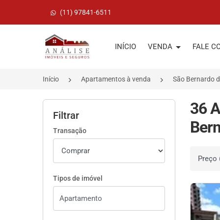
(11) 97841-6511
Página inicial
INÍCIO
VENDA
FALE C
Início
Apartamentos à venda
São Bernardo 
36 A
Filtrar
Ber
Transação
Ordenar 
Tipos de imóvel