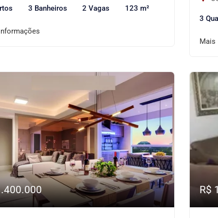
rtos
3 Banheiros
2 Vagas
123 m²
3 Qua
informações
Mais
1.400.000
R$ 