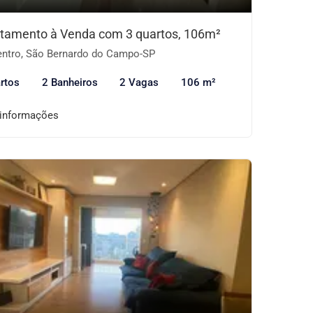
tamento à Venda com 3 quartos, 106m²
ntro, São Bernardo do Campo-SP
rtos
2 Banheiros
2 Vagas
106 m²
 informações