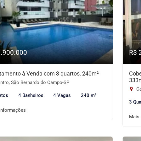
2.900.000
R$ 
tamento à Venda com 3 quartos, 240m²
Cobe
333
ntro, São Bernardo do Campo-SP
Ce
rtos
4 Banheiros
4 Vagas
240 m²
3 Qua
informações
Mais