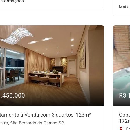
informações
Mais
1.450.000
R$ 
tamento à Venda com 3 quartos, 123m²
Cobe
172
ntro, São Bernardo do Campo-SP
Ce