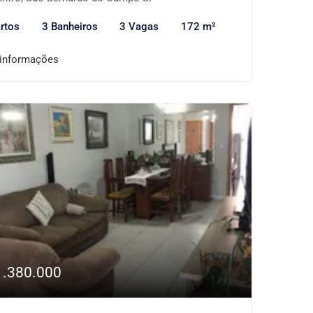
rtos
3 Banheiros
3 Vagas
172 m²
 informações
1.380.000