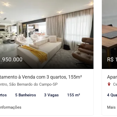
1.950.000
R$ 
tamento à Venda com 3 quartos, 155m²
Apar
ntro, São Bernardo do Campo-SP
Ce
rtos
5 Banheiros
3 Vagas
155 m²
4 Qua
informações
Mais