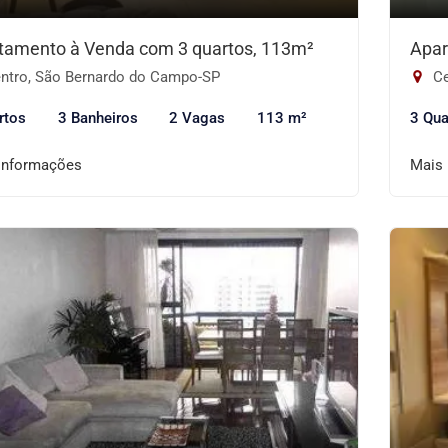
tamento à Venda com 3 quartos, 113m²
Apar
ntro, São Bernardo do Campo-SP
Ce
rtos
3 Banheiros
2 Vagas
113 m²
3 Qua
informações
Mais