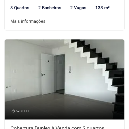
3 Quartos
2 Banheiros
2 Vagas
133 m²
Mais informações
R$ 673.000
Cobertura Duplex à Venda com 2 quartos,