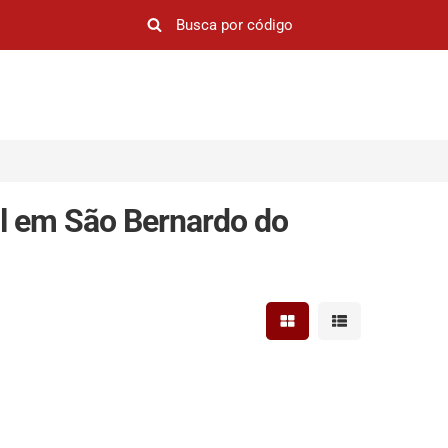
l em São Bernardo do
Mostrar resultados em 
Mostrar resultad