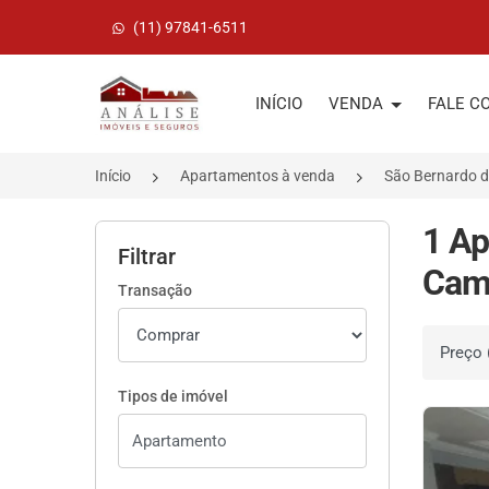
(11) 97841-6511
Página inicial
INÍCIO
VENDA
FALE C
Início
Apartamentos à venda
São Bernardo 
1 Ap
Filtrar
Cam
Transação
Ordenar 
Tipos de imóvel