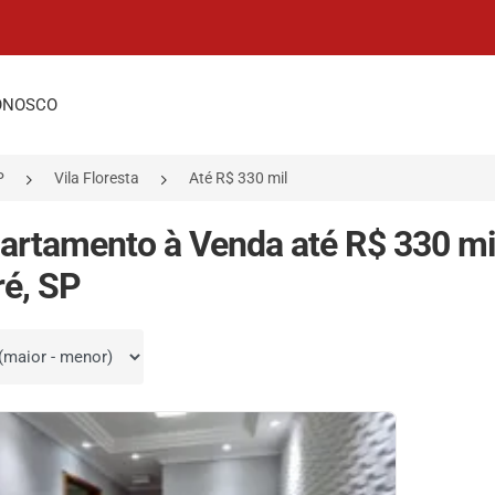
ONOSCO
P
Vila Floresta
Até R$ 330 mil
artamento à Venda até R$ 330 mil
é, SP
por