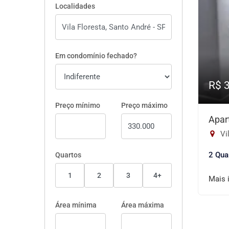
Localidades
Em condomínio fechado?
R$ 
Preço mínimo
Preço máximo
Apar
Vil
2 Qua
Quartos
1
2
3
4+
Mais 
Área mínima
Área máxima