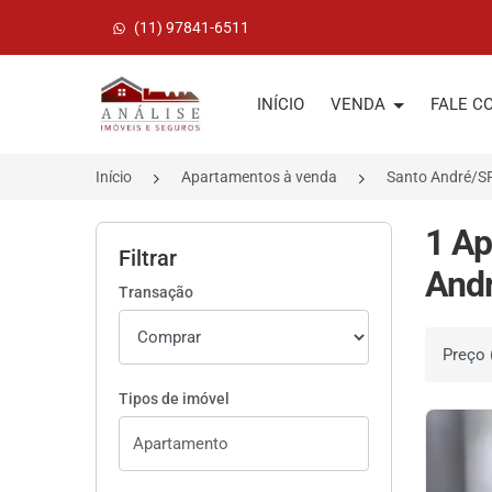
(11) 97841-6511
Página inicial
INÍCIO
VENDA
FALE C
Início
Apartamentos à venda
Santo André/S
1 Ap
Filtrar
Andr
Transação
Ordenar 
Tipos de imóvel