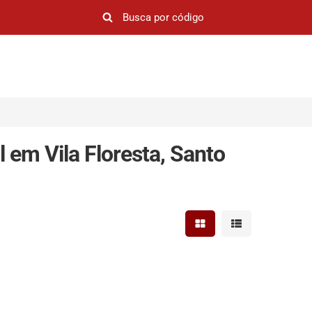
 em Vila Floresta, Santo
Mostrar resultados em 
Mostrar resultad