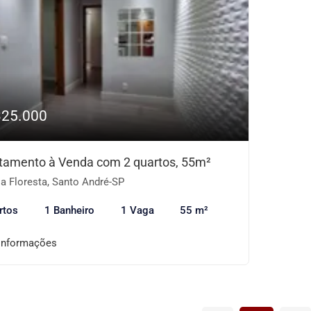
325.000
tamento à Venda com 2 quartos, 55m²
a Floresta, Santo André-SP
rtos
1 Banheiro
1 Vaga
55 m²
informações