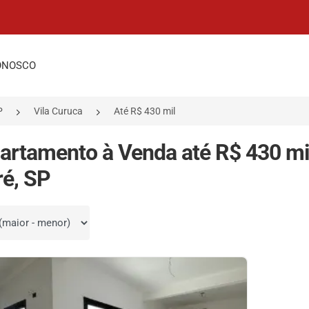
ONOSCO
P
Vila Curuca
Até R$ 430 mil
artamento à Venda até R$ 430 mil
é, SP
por