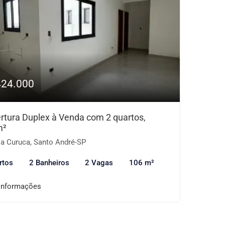
424.000
rtura Duplex à Venda com 2 quartos,
m²
la Curuca, Santo André-SP
rtos
2 Banheiros
2 Vagas
106 m²
informações