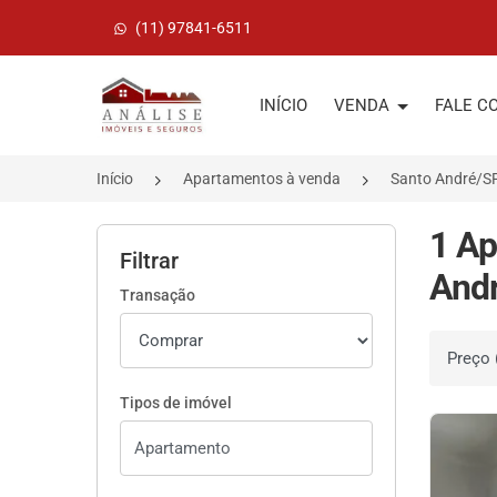
(11) 97841-6511
Página inicial
INÍCIO
VENDA
FALE C
Início
Apartamentos à venda
Santo André/S
1 Ap
Filtrar
Andr
Transação
Ordenar 
Tipos de imóvel