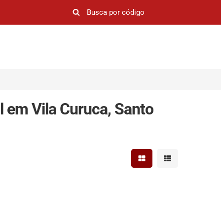
 em Vila Curuca, Santo
Mostrar resultados em 
Mostrar resultad