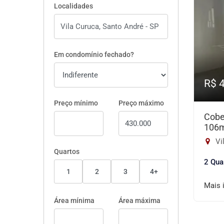
Localidades
Em condomínio fechado?
R$ 
Preço mínimo
Preço máximo
Cobe
106
Vi
Quartos
2 Qua
1
2
3
4+
Mais 
Área mínima
Área máxima