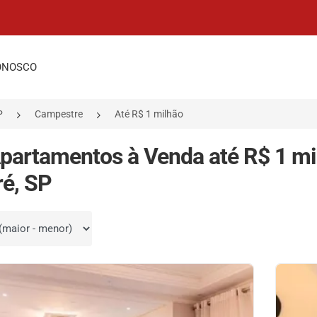
ONOSCO
P
Campestre
Até R$ 1 milhão
partamentos à Venda até R$ 1 m
é, SP
por