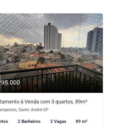
795.000
tamento à Venda com 3 quartos, 89m²
mpestre, Santo André-SP
rtos
2 Banheiros
2 Vagas
89 m²