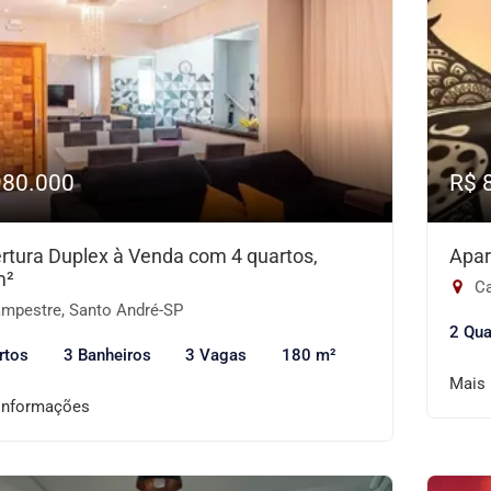
980.000
R$ 
rtura Duplex à Venda com 4 quartos,
Apar
m²
Ca
mpestre, Santo André-SP
2 Qua
rtos
3 Banheiros
3 Vagas
180 m²
Mais
informações