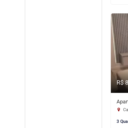
R$ 
Apar
Ca
3 Qua