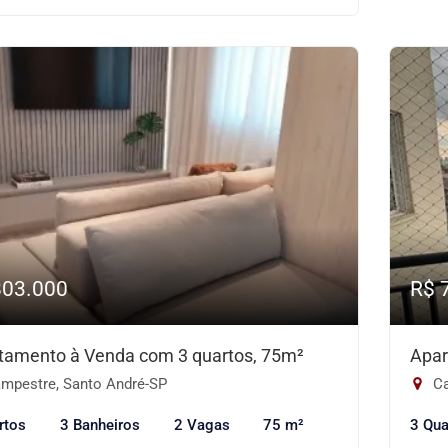
803.000
R$ 
tamento à Venda com 3 quartos, 75m²
Apar
mpestre, Santo André-SP
Ca
rtos
3 Banheiros
2 Vagas
75 m²
3 Qua