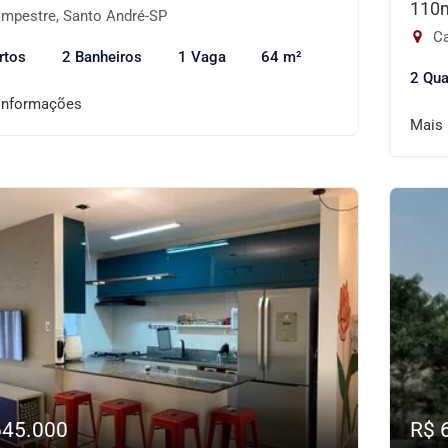
110
mpestre, Santo André-SP
Ca
rtos
2 Banheiros
1 Vaga
64 m²
2 Qua
informações
Mais
645.000
R$ 