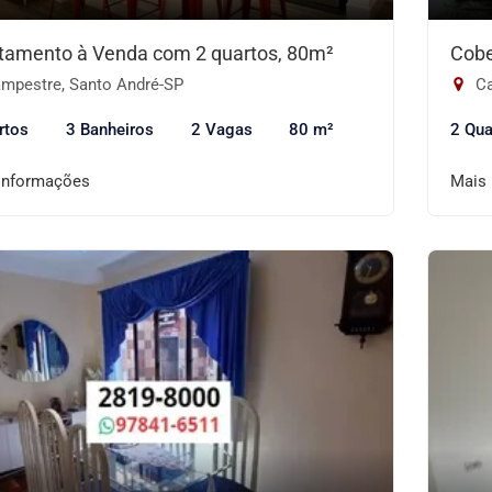
tamento à Venda com 2 quartos, 80m²
Cobe
mpestre, Santo André-SP
Ca
rtos
3 Banheiros
2 Vagas
80 m²
2 Qua
informações
Mais