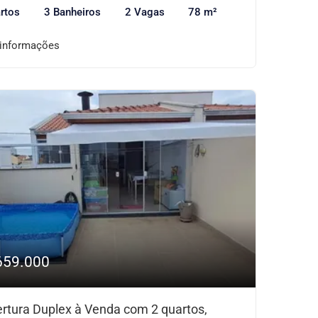
rtos
3 Banheiros
2 Vagas
78 m²
 informações
659.000
rtura Duplex à Venda com 2 quartos,