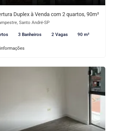
rtura Duplex à Venda com 2 quartos, 90m²
mpestre, Santo André-SP
rtos
3 Banheiros
2 Vagas
90 m²
 informações