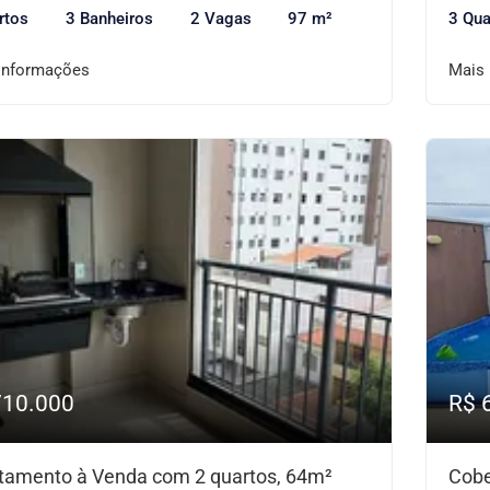
rtos
3 Banheiros
2 Vagas
97 m²
3 Qua
informações
Mais
710.000
R$ 
tamento à Venda com 2 quartos, 64m²
Cobe