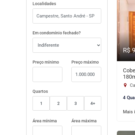
Localidades
Em condomínio fechado?
R$ 
Preço mínimo
Preço máximo
Cobe
180
Ca
Quartos
4 Qua
1
2
3
4+
Mais 
Área mínima
Área máxima