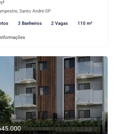
m²
mpestre, Santo André-SP
rtos
3 Banheiros
2 Vagas
110 m²
 informações
645.000