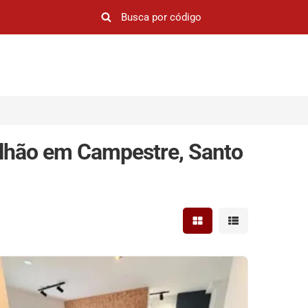
ilhão em Campestre, Santo
Mostrar resultados em 
Mostrar resultad