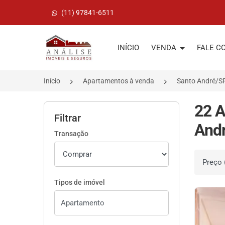
(11) 97841-6511
Página inicial
INÍCIO
VENDA
FALE C
Início
Apartamentos à venda
Santo André/S
22 A
Filtrar
Andr
Transação
Ordenar 
Tipos de imóvel