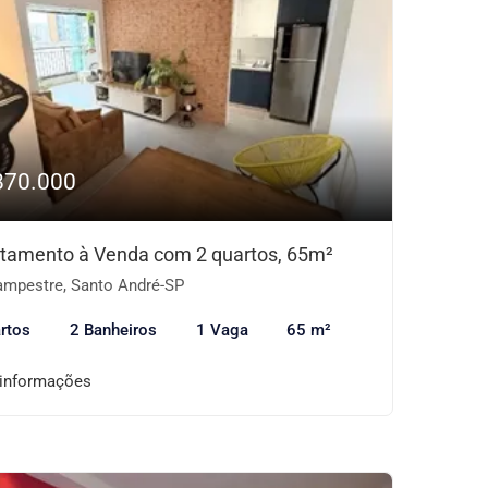
870.000
tamento à Venda com 2 quartos, 65m²
mpestre, Santo André-SP
rtos
2 Banheiros
1 Vaga
65 m²
 informações