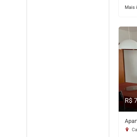
Mais 
R$ 
Apar
Ca