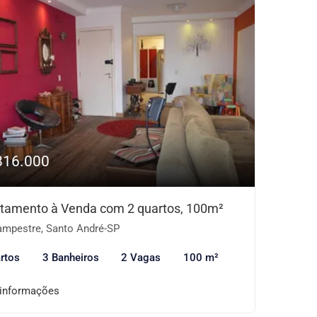
816.000
tamento à Venda com 2 quartos, 100m²
mpestre, Santo André-SP
rtos
3 Banheiros
2 Vagas
100 m²
 informações