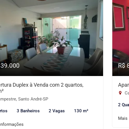
839.000
R$ 
rtura Duplex à Venda com 2 quartos,
Apar
m²
Ca
mpestre, Santo André-SP
2 Qua
rtos
3 Banheiros
2 Vagas
130 m²
Mais
informações