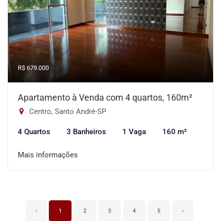
R$ 679.000
Apartamento à Venda com 4 quartos, 160m²
Centro, Santo André-SP
4 Quartos
3 Banheiros
1 Vaga
160 m²
Mais informações
‹
1
2
3
4
5
›