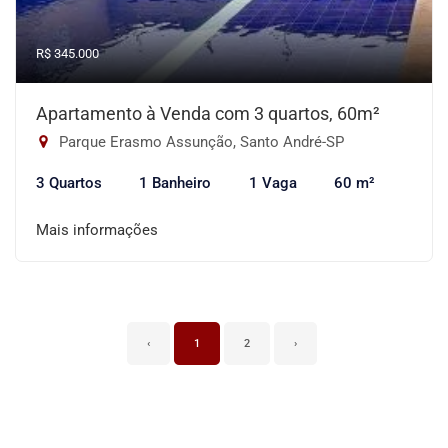
R$ 345.000
Apartamento à Venda com 3 quartos, 60m²
Parque Erasmo Assunção, Santo André-SP
3 Quartos
1 Banheiro
1 Vaga
60 m²
Mais informações
‹
1
2
›