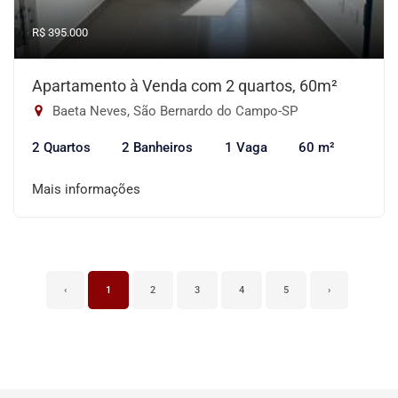
R$ 395.000
Apartamento à Venda com 2 quartos, 60m²
Baeta Neves, São Bernardo do Campo-SP
2 Quartos
2 Banheiros
1 Vaga
60 m²
Mais informações
‹
1
2
3
4
5
›