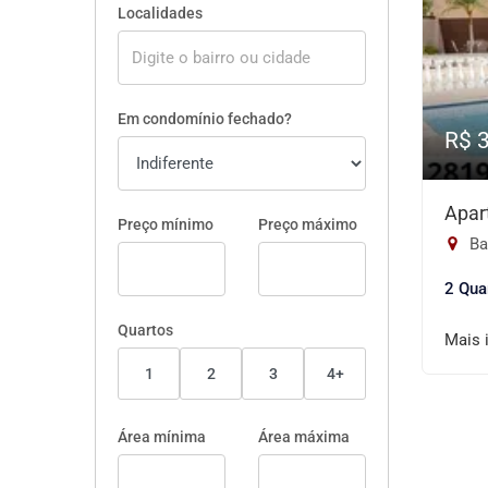
Localidades
Em condomínio fechado?
R$ 
Apar
Preço mínimo
Preço máximo
Ba
2 Qua
Quartos
Mais 
1
2
3
4+
Área mínima
Área máxima