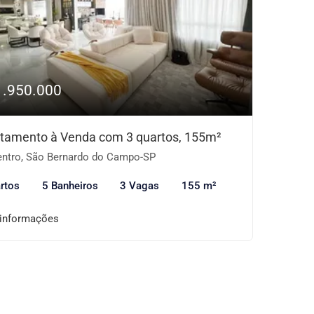
1.950.000
tamento à Venda com 3 quartos, 155m²
ntro, São Bernardo do Campo-SP
rtos
5 Banheiros
3 Vagas
155 m²
 informações