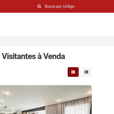
Visitantes à Venda
Mostrar resultados em 
Mostrar resultad