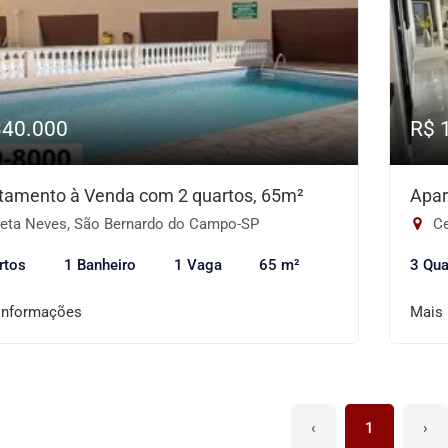
340.000
R$ 
tamento à Venda com 2 quartos, 65m²
Apar
eta Neves, São Bernardo do Campo-SP
Ce
rtos
1 Banheiro
1 Vaga
65 m²
3 Qua
informações
Mais
‹
1
›