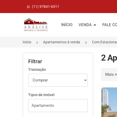
(11) 97841-6511
Página inicial
INÍCIO
VENDA
FALE C
Início
Apartamentos à venda
Com Estaciona
2 Ap
Filtrar
Transação
Ordenar 
Tipos de imóvel