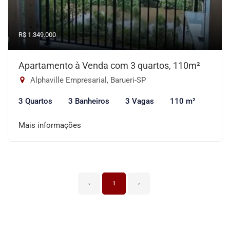
R$ 1.349.000
Apartamento à Venda com 3 quartos, 110m²
Alphaville Empresarial, Barueri-SP
3 Quartos
3 Banheiros
3 Vagas
110 m²
Mais informações
‹
1
›