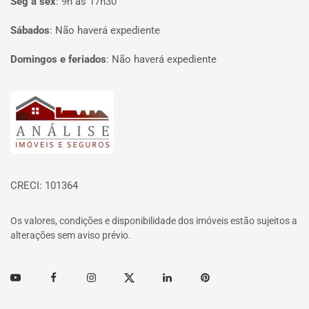
Seg à sex
:
9h às 17h30
Sábados
:
Não haverá expediente
Domingos e feriados
:
Não haverá expediente
Página inicial
CRECI: 101364
Os valores, condições e disponibilidade dos imóveis estão sujeitos a
alterações sem aviso prévio.
Youtube
Facebook
Instagram
Twitter
Linkedin
Pinterest