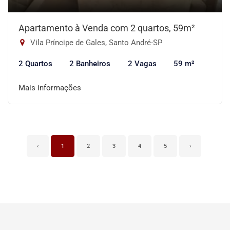
Apartamento à Venda com 2 quartos, 59m²
Vila Príncipe de Gales, Santo André-SP
2 Quartos
2 Banheiros
2 Vagas
59 m²
Mais informações
‹
1
2
3
4
5
›